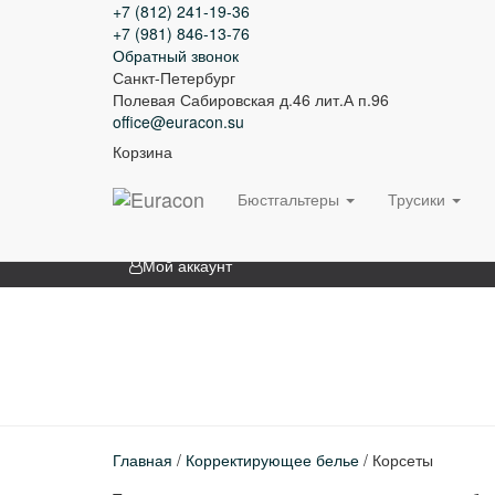
+7 (812) 241-19-36
Главная
+7 (981) 846-13-76
Обратный звонок
О нас
Санкт-Петербург
Полевая Сабировская д.46 лит.А п.96
Оптовикам
office@euracon.su
Корзина
Доставка и оплата
Контакты
Бюстгальтеры
Трусики
Мой аккаунт
Главная
/
Корректирующее белье
/ Корсеты