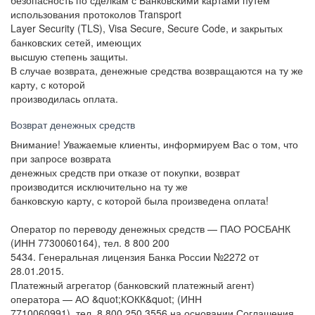
безопасность по сделкам с Банковскими картами путем
использования протоколов Transport
Layer Security (TLS), Visa Secure, Secure Code, и закрытых
банковских сетей, имеющих
высшую степень защиты.
В случае возврата, денежные средства возвращаются на ту же
карту, с которой
производилась оплата.
Возврат денежных средств
Внимание! Уважаемые клиенты, информируем Вас о том, что
при запросе возврата
денежных средств при отказе от покупки, возврат
производится исключительно на ту же
банковскую карту, с которой была произведена оплата!
Оператор по переводу денежных средств — ПАО РОСБАНК
(ИНН 7730060164), тел. 8 800 200
5434. Генеральная лицензия Банка России №2272 от
28.01.2015.
Платежный агрегатор (банковский платежный агент)
оператора — АО &quot;КОКК&quot; (ИНН
7710060991), тел. 8 800 250 3556 на основании Соглашения